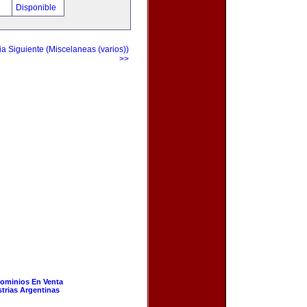
!
Disponible
a Siguiente (Miscelaneas (varios))
>>
ominios En Venta
strias Argentinas