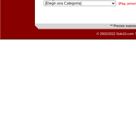
[Pág. princi
** Precios expre
© 2002/2022 Solo10.com