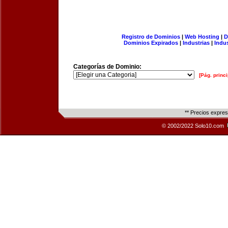
Registro de Dominios
|
Web Hosting
|
D
Dominios Expirados
|
Industrias
|
Indu
Categorías de Dominio:
[Pág. princi
** Precios expre
© 2002/2022 Solo10.com