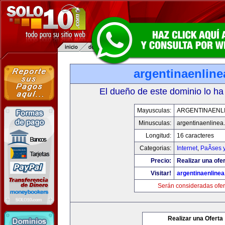
argentinaenlin
El dueño de este dominio lo ha
Mayusculas:
ARGENTINAENL
Minusculas:
argentinaenlinea
Longitud:
16 caracteres
Categorias:
Internet
,
PaÃ­ses 
Precio:
Realizar una ofer
Visitar!
argentinaenline
Serán consideradas ofer
Realizar una Oferta