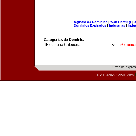
Registro de Dominios
|
Web Hosting
|
D
Dominios Expirados
|
Industrias
|
Indu
Categorías de Dominio:
[Pág. princi
** Precios expre
© 2002/2022 Solo10.com