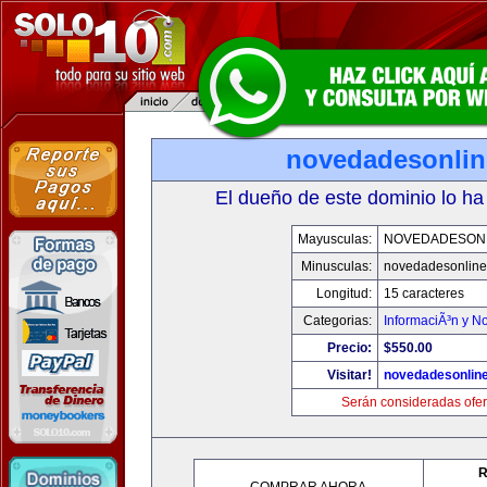
novedadesonli
El dueño de este dominio lo ha
Mayusculas:
NOVEDADESON
Minusculas:
novedadesonlin
Longitud:
15 caracteres
Categorias:
InformaciÃ³n y No
Precio:
$550.00
Visitar!
novedadesonlin
Serán consideradas ofer
R