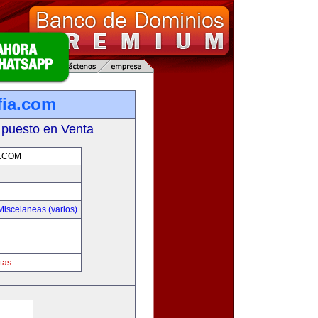
fia.com
 puesto en Venta
.COM
Miscelaneas (varios)
tas