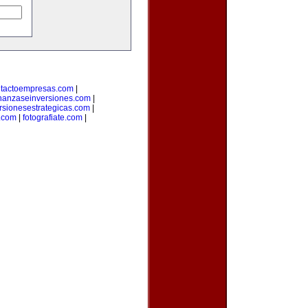
tactoempresas.com
|
inanzaseinversiones.com
|
rsionesestrategicas.com
|
.com
|
fotografiate.com
|