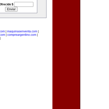
Ofrecido $
.com
|
maquinasenventa.com
|
.com
|
compreargentino.com
|
|