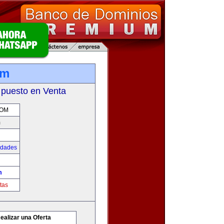
om
 puesto en Venta
COM
m
udades
m
tas
ealizar una Oferta