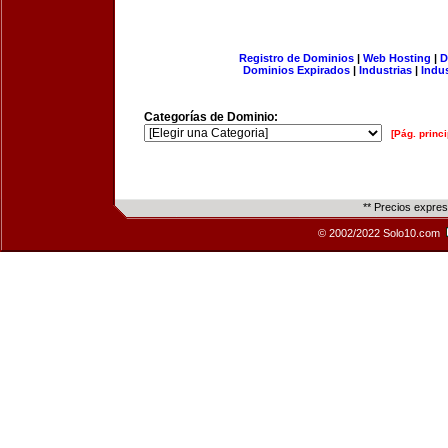
Registro de Dominios
|
Web Hosting
|
D
Dominios Expirados
|
Industrias
|
Indu
Categorías de Dominio:
[Pág. princi
** Precios expre
© 2002/2022 Solo10.com