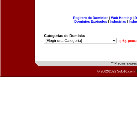
Registro de Dominios
|
Web Hosting
|
D
Dominios Expirados
|
Industrias
|
Indu
Categorías de Dominio:
[Pág. princi
** Precios expre
© 2002/2022 Solo10.com