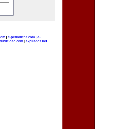
.com
|
e-periodicos.com
|
e-
publicidad.com
|
expirados.net
|