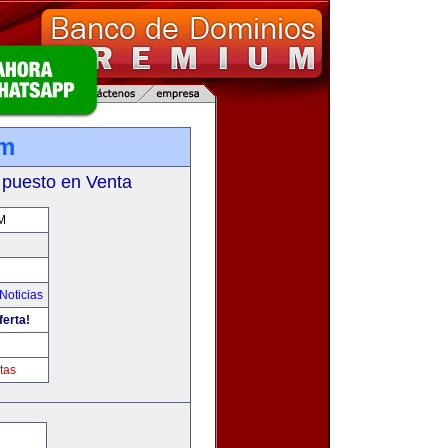
om
 puesto en Venta
M
Noticias
ferta!
tas