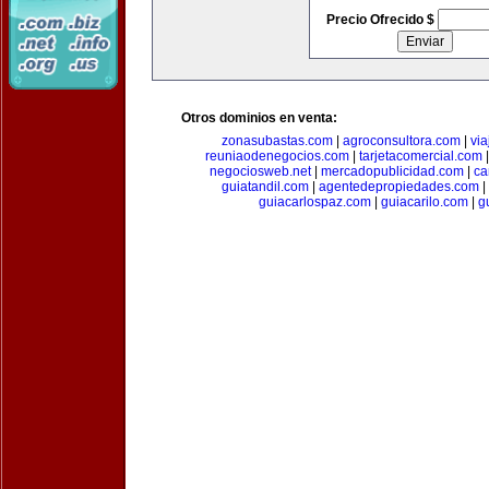
Precio Ofrecido $
Otros dominios en venta:
zonasubastas.com
|
agroconsultora.com
|
vi
reuniaodenegocios.com
|
tarjetacomercial.com
negociosweb.net
|
mercadopublicidad.com
|
ca
guiatandil.com
|
agentedepropiedades.com
|
guiacarlospaz.com
|
guiacarilo.com
|
g