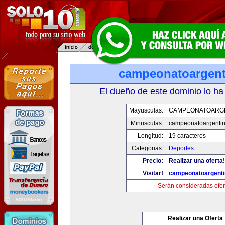
campeonatoargen
El dueño de este dominio lo ha
Mayusculas:
CAMPEONATOARG
Minusculas:
campeonatoargenti
Longitud:
19 caracteres
Categorias:
Deportes
Precio:
Realizar una oferta!
Visitar!
campeonatoargent
Serán consideradas ofer
Realizar una Oferta