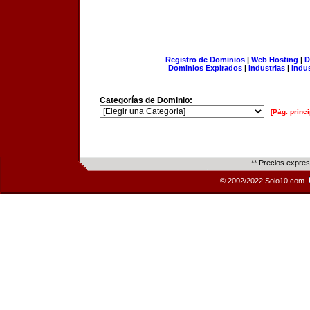
Registro de Dominios
|
Web Hosting
|
D
Dominios Expirados
|
Industrias
|
Indu
Categorías de Dominio:
[Pág. princi
** Precios expre
© 2002/2022 Solo10.com