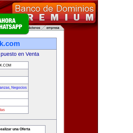
rk.com
 puesto en Venta
K.COM
nanzas
,
Negocios
tas
ealizar una Oferta