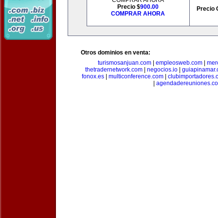
COMPRAR AHORA
Precio $
900.00
Precio 
COMPRAR AHORA
Otros dominios en venta:
turismosanjuan.com
|
empleosweb.com
|
mer
thetradernetwork.com
|
negocios.io
|
guiapinamar
fonox.es
|
multiconference.com
|
clubimportadores.
|
agendadereuniones.c