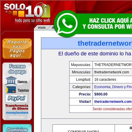
thetradernetwo
El dueño de este dominio lo ha
Mayusculas:
THETRADERNETWOR
Minusculas:
thetradernetwork.com
Longitud:
16 caracteres
Categorias:
Economia, Dinero y Fi
Precio:
$900.00
Visitar!
thetradernetwork.com
Serán consideradas ofer
R