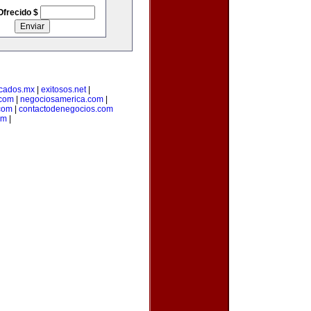
Ofrecido $
cados.mx
|
exitosos.net
|
.com
|
negociosamerica.com
|
com
|
contactodenegocios.com
om
|